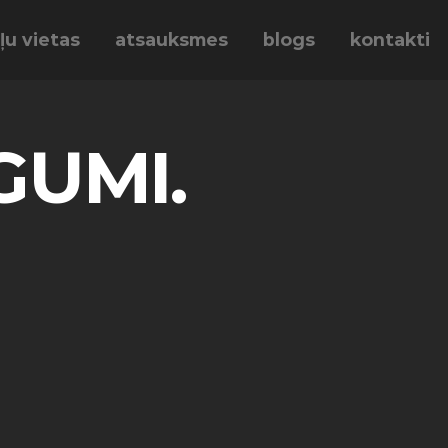
ļu vietas
atsauksmes
blogs
kontakti
GUMI.