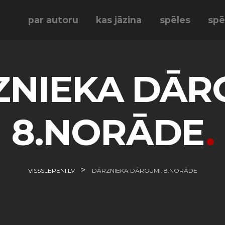
par autoru
kas jāzina
spēles
spē
NIEKA DĀR
8.NORĀDE
>
VISSSLEPENI.LV
DĀRZNIEKA DĀRGUMI. 8.NORĀDE