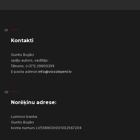
Kontakti
Guntis Bojārs
spēļu autors, vadītājs:
Tālrunis: (+371) 29800399
E-pasta adrese:
info@vissslepeni.lv
Norēķinu adrese:
Luminor banka
Guntis Bojārs
konta numurs LV55RIKO0001302567204