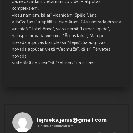
dažnedažādām vietām un to videi – atpūtas
kompleksiem,
viesu namiem, kā arī viesnīcām. Spēle “Jāņa
atbrīvošana” ir spēlēta, piemēram, Cēsu novada dizaina
viesnīcā “Hotel Anna”, viesu namā “Laimes ligzda”,
Salaspils novada viesnīcā “Ārpus laika”, Mārupes
novada atpūtas kompleksā “Bejas”, Salacgrīvas
novada atpūtas vietā “Vecmuiža”, kā arī Tērvetes
novada
restorānā un viesnīcā “Zoltners” un citviet…
lejnieks.janis@gmail.com
lejnieks.janis@gmail.com